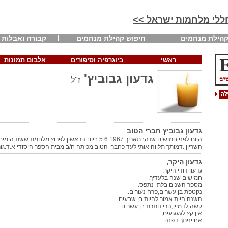
חללי מלחמות ישראל >>
הילת מנחמים
חיפוש קהילת מנחמים
קבורה ואבלות
ראשי
ביוגרפיה וסיפורים
אלבום תמונות
גדעון גבוביץ'
ז"ל
גדעון גבוביץ חברי הטוב
היום לפני חמישים שנהבתאריך 5.6.1967 ביום הראשון לפרוץ 
השריון .דמותך תלווה אותי לעד כחברי הטוב מכיתה ח/ב מבית הספר היסודי א.ד.גור
גדעון היקר,
גדעון דודי היקר,
חמישים שנה בלעדיך.
מספר השנים בלתי נתפס.
נקטפת בן עשרים,פרח נעורים.
השנה היית אמור להיות בן שבעים.
קשה לדמיין,הרי נותרת בן עשרים.
אין קץ לגעגועים,
אחייניתך דפנה.