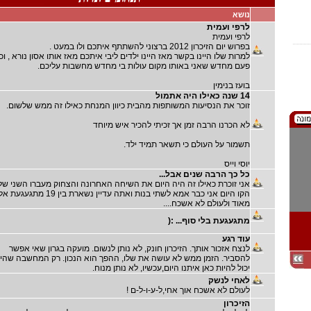
נושא
לרפי ועמית
לרפי ועמית
בפרוש יום הזיכרון 2012 ברצוני להשתתף איתכם ולו במעט .
למרות שלו היינו בקשר מאז היינו ילדים ליבי איתכם מאז אותו אסון נורא , וכ
פעם מחדש שאני באותו מקום עולות בי מחדש מחשבות עליכם.
בועז בנימין
14 שנה כאילו היה אתמול
זוכר את הנסיעות המשותפות מהבית כיוון המנחת כאילו זה ממש שלשום.
לא הכרנו הרבה זמן אך זכיתי להכיר איש מיוחד
תשמור על העולם כי תשאר תמיד ילד.
יוסי וייס
כל כך הרבה שנים אבל...
אני זוכרת כאילו זה היה היום את השיחה האחרונה והצחוק מעברו השני של
הקו היום אני כבר אמא לשתי בנות ואתה עדיין נשארת בין 19 מת
מאוד ולעולם לא אשכח....
מתגעגעת בלי סוף... :(
עוד רגע
לנצח אזכור אותך. הזיכרון חונק, לא נותן לנשום. מועקה בגרון שאי אפשר
להסביר. הזמן ממש לא עושה את שלו, ההפך הוא הנכון. רק המחשבה שהי
יכול להיות כאן איתנו היום,עכשיו, לא נותן מנוח.
לאחי לנשק
לעולם לא אשכח אוך אחי,ל-ע-ו-ל-ם !
הזיכרון