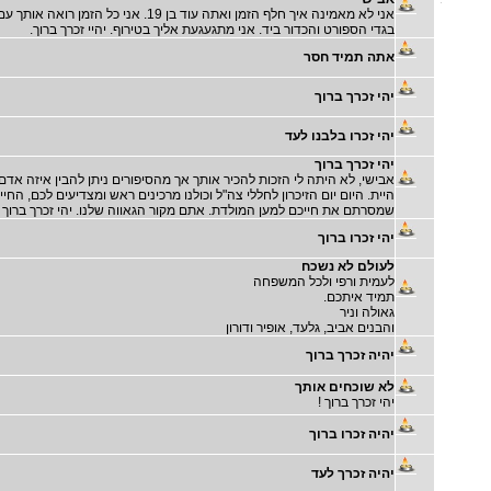
אני לא מאמינה איך חלף הזמן ואתה עוד בן 19. אני כל הזמן רואה אותך ע
בגדי הספורט והכדור ביד. אני מתגעגעת אליך בטירוף. יהיי זכרך ברוך.
אתה תמיד חסר
יהי זכרך ברוך
יהי זכרו בלבנו לעד
יהי זכרך ברוך
אבישי, לא היתה לי הזכות להכיר אותך אך מהסיפורים ניתן להבין איזה אדם
היית. היום יום הזיכרון לחללי צה"ל וכולנו מרכינים ראש ומצדיעים לכם, החיי
שמסרתם את חייכם למען המולדת. אתם מקור הגאווה שלנו. יהי זכרך ברוך
יהי זכרו ברוך
לעולם לא נשכח
לעמית ורפי ולכל המשפחה
תמיד איתכם.
גאולה וניר
והבנים אביב, גלעד, אופיר ודורון
יהיה זכרך ברוך
לא שוכחים אותך
יהי זכרך ברוך !
יהיה זכרו ברוך
יהיה זכרך לעד