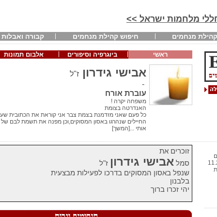
חללי מלחמות ישראל >>
הילת מנחמים
חיפוש קהילת מנחמים
קבורה ואבלות
ראשי
ביוגרפיה וסיפורים
אלבום תמונות
אבישי גידרון
ז"ל
-
עוברת אורח
משפחה יקרה !
האנדרטה בצומת
החיילים שנהרגו באסון המסוקים,וכן מפנה את תשמת לבם של כל
אותי ...[המשך]
זוכרים את
13 שנים
אבישי גידרון
סמל
ז"ל
ם חמישי 11.2.10
ית
שנפל באסון המסוקים בדרכו לפעילות מבצעית
בלבנון
יהי זכרו ברוך