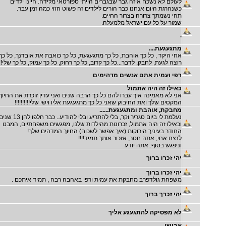
לעולם לא נשכח איזה גבר שבגברים הייתי ספורטאי מלידה. היינו ילדים
כשנהרגת היום אנחנו כבר הורים לילדים זה פשוט הזוי כמה זמן עבר.
תהי נשמתך צרורה בצרור החיים.
שמור על כל עם ישראל מלמעלה.
.
מתגעגעת....
אחי היקר , כל כך אוהבת, כל כך מתגעגעת, כל כך כואבת את אובדנך, כל כך
רוצה לגעת, לחבק, לדבר...כל כך קרוב, כל כך רחוק, כל כך עמוק, כל כך שלי!!!!
רפי ועמית אתם אנשים מדהימים
כאילו זה היה אתמול
אני לא מאמינה איך עברו להם כל כך הרבה שנים ואני עדין זוכרת את החיוך
המקסים שלך ואת החיבוק שאני כל כך מתגעגעת אליו וישי שלי!!!!!!!!!!
מחבקת, אוהבת ומתגעגעת......
נעלמת לי ביום סגריר וקר, בלי להתריע ובלי להודיע.. כבר חלפו ל
וכאילו זה היה אתמול, זכרונות מהילדות שלנו, מפגשים משפחתיים, המבט
החודר בעיניך הירוקות (איך אפשר לשכוח) החיוך המדהים שלך!
לנצח אחי, אתה חסר, אזכור אותך תמיד!!!!
וניפגש בסוף..אתה יודע
יהי זכרו ברוך
יהי זכרו ברוך
משפחת גולדפרב מחבקת את עמית ורפי באהבה רבה , תמיד איתכם .
יהי זכרך ברוך
לא מפסיקה להתגעגע אליך
אבישי