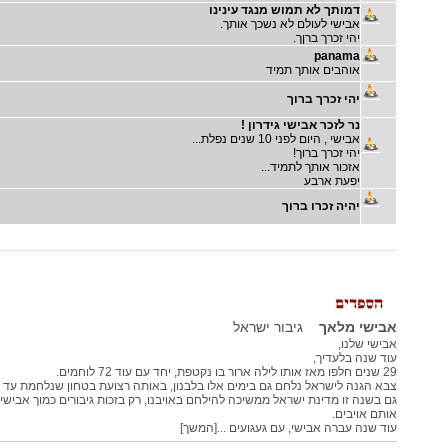
דמותך לא תמוש מנגד עינינו
אבישי לעולם לא נשכך אותך.
יהי זכרך ברןך.
panama
אוהבים אותך תמיד
יהי זכרך ברוך
נר לזכר אבישי גידרון !
אבישי , היום לפני 10 שנים נפלת...
יהי זכרך ברוך!
אזכור אותך לתמיד...
יפעת ארבע
יהיה זכרו ברוך
אבישי מלאך
גיבור ישראל
אבישי שלנו,
עוד שנה בלעדיך,
29 שנים חלפו מאז אותו לילה ארור בו נקטפת, יחד עם עוד 72 לוחמים.
צבא הגנה לישראל נלחם גם בימים אלו בלבנון, באותה רצועת בטחון שנלחמת עד א
גם בשנה זו מדינת ישראל ממשיכה להילחם באויבנו, רק בזכות גיבורים כמוך אבישי 
אותם אויבים.
עוד שנה עברה אבישי, עם געגועים ...[המשך]