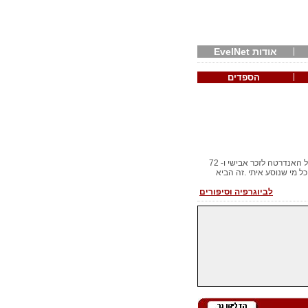
אודות EvelNet
הספדים
כל פעם שאני מזדמנת בצמת צבר אני קוראת את הכתובית שעל האנדרטה לזכר אבישי ו- 72
 מי שנוסע איתי .זה הביא
לביוגרפיה וסיפורים